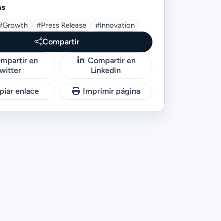
as
#growth
#press Release
#innovation
Compartir
mpartir en
Compartir en
witter
LinkedIn
iar enlace
Imprimir página