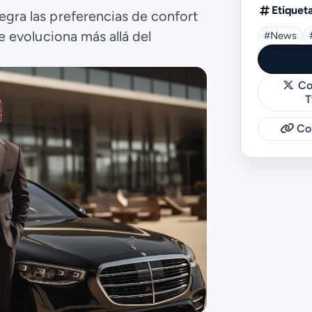
Etiquet
egra las preferencias de confort
te evoluciona más allá del
#news
Co
T
Cop