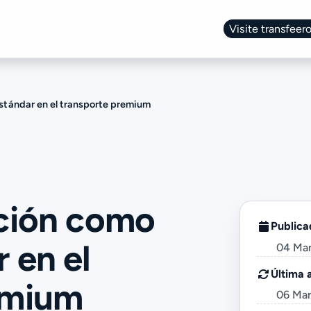
Visite transfeero
Change language
stándar en el transporte premium
ación como
Publica
 en el
04 Ma
Última 
emium
06 Ma