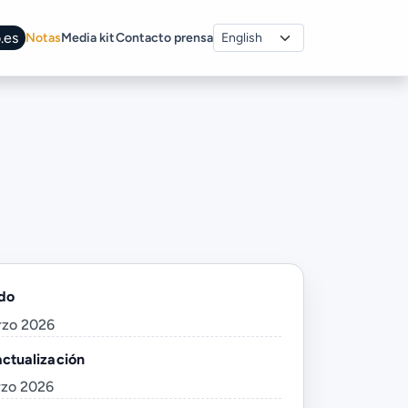
.es
Notas
Media kit
Contacto prensa
do
rzo 2026
actualización
rzo 2026