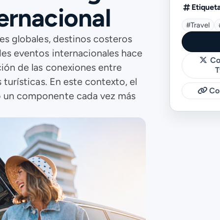
Etiquet
ternacional
#travel
es globales, destinos costeros
des eventos internacionales hace
Co
ción de las conexiones entre
T
turísticas. En este contexto, el
Cop
mo un componente cada vez más