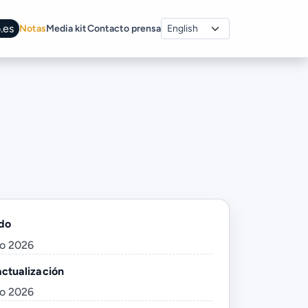
.es
Notas
Media kit
Contacto prensa
do
io 2026
actualización
io 2026