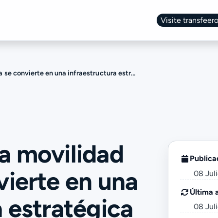
Visite transfeero
Change language
en una infraestructura estratégica del turismo internacional
a movilidad
Publica
vierte en una
08 Jul
Última 
a estratégica
08 Jul