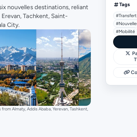
Tags
x nouvelles destinations, reliant
 Erevan, Tachkent, Saint-
#transfer
#nouvelle
a City.
#mobilité
Pa
T
Cop
ks from Almaty, Addis Ababa, Yerevan, Tashkent,