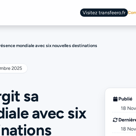
Visitez transfeero.fr
Com
Change language
présence mondiale avec six nouvelles destinations
embre 2025
git sa
Publié
ale avec six
18 No
Dernièr
inations
18 No